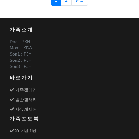
1
2
맨끝
가족소개
Dad : PSH
Mom : KDA
Son1 : PJY
Son2 : PJH
Son3 : PJH
바로가기
가족갤러리
일반갤러리
자유게시판
가족포토북
2014년 1번