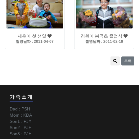
재훈이 첫 생일
경환이 봉곡초 졸업식
촬영날짜 : 2011-04-07
촬영날짜 : 2011-02-19
목록
가족소개
Dad : PSH
Mom : KDA
Son1 : PJY
Son2 : PJH
Son3 : PJH