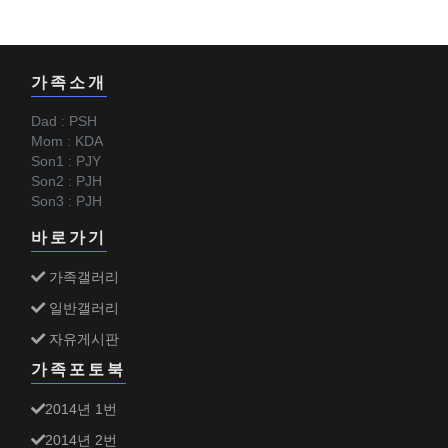
가족소개
Dad : PSH
Mom : KDA
Son1 : PJY
Son2 : PJH
Son3 : PJH
바로가기
가족갤러리
일반갤러리
자유게시판
가족포토북
2014년 1번
2014년 2번