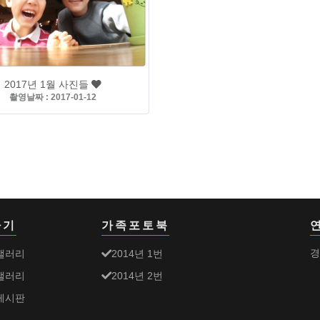
2017년 1월 사진들
촬영날짜 : 2017-01-12
가기
가족포토북
갤러리
2014년 1번
경
갤러리
2014년 2번
게시판