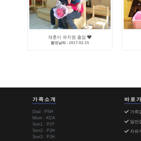
재훈이 유치원 졸업
촬영날짜 : 2017-02-15
가족소개
바로
Dad : PSH
가족
Mom : KDA
일반
Son1 : PJY
Son2 : PJH
자유
Son3 : PJH