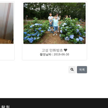
고성 만화방초
촬영날짜 : 2019-06-30
목록
연락처