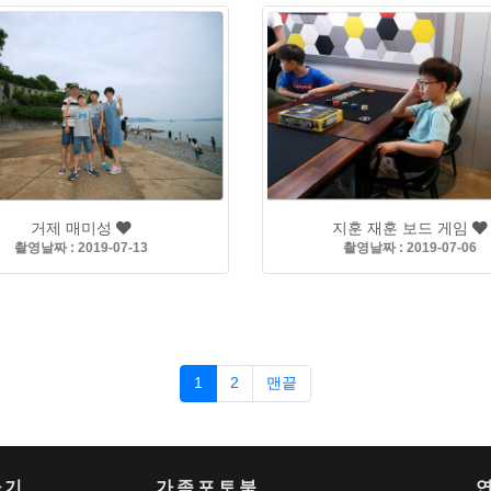
거제 매미성
지훈 재훈 보드 게임
촬영날짜 : 2019-07-13
촬영날짜 : 2019-07-06
1
2
맨끝
가기
가족포토북