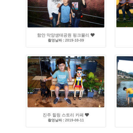
함안 악양생태공원 핑크뮬리
촬영날짜 : 2019-10-09
진주 힐링 스토리 카페
촬영날짜 : 2019-08-11