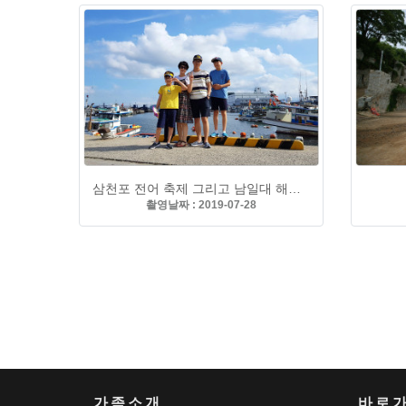
삼천포 전어 축제 그리고 남일대 해수욕장
촬영날짜 : 2019-07-28
가족소개
바로