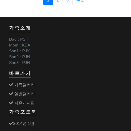
1
2
3
맨끝
가족소개
Dad : PSH
Mom : KDA
Son1 : PJY
Son2 : PJH
Son3 : PJH
바로가기
가족갤러리
일반갤러리
자유게시판
가족포토북
2014년 1번