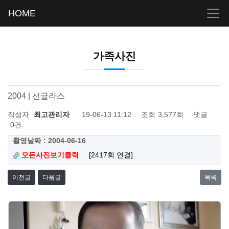
HOME
가족사진
2004 | 선글라스
작성자
최고관리자
19-06-13 11:12
조회
3,577회
댓글
0건
촬영날짜 : 2004-06-16
모든사진보기클릭
[2417회 연결]
이전글
다음글
목록