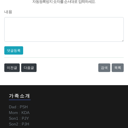
자동등록방지 숫자를 순서대로 입력하세요.
내용
댓글등록
이전글
다음글
검색
목록
가족소개
Dad : PSH
Mom : KDA
Son1 : PJY
Son2 : PJH