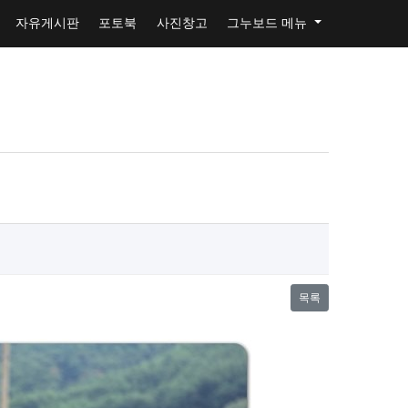
자유게시판
포토북
사진창고
그누보드 메뉴
목록