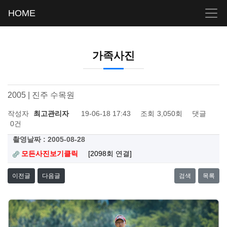
HOME
가족사진
2005 | 진주 수목원
작성자
최고관리자
19-06-18 17:43
조회
3,050회
댓글
0건
촬영날짜 : 2005-08-28
모든사진보기클릭
[2098회 연결]
이전글
다음글
검색
목록