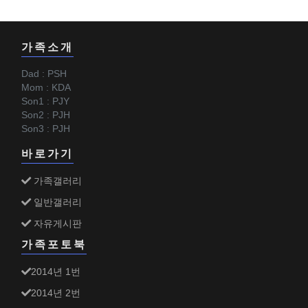
가족소개
Dad : PSH
Mom : KDA
Son1 : PJY
Son2 : PJH
Son3 : PJH
바로가기
가족갤러리
일반갤러리
자유게시판
가족포토북
2014년 1번
2014년 2번