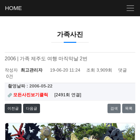
HOME
가족사진
2006 | 가족 제주도 여행 마직막날 2번
작성자
최고관리자
19-06-20 11:24
조회
3,909회
댓글
0건
촬영날짜 : 2006-05-22
모든사진보기클릭
[2491회 연결]
이전글
다음글
검색
목록