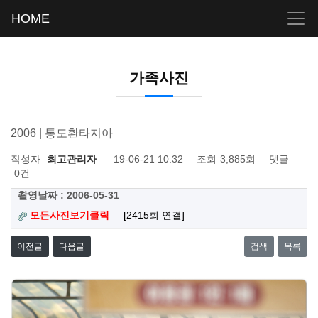
HOME
가족사진
2006 | 통도환타지아
작성자
최고관리자
19-06-21 10:32
조회
3,885회
댓글
0건
촬영날짜 : 2006-05-31
모든사진보기클릭
[2415회 연결]
이전글
다음글
검색
목록