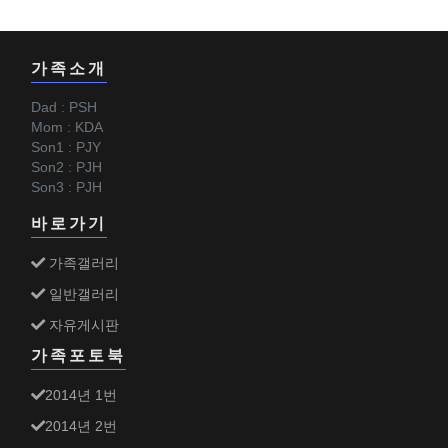
가족소개
Dad : PSH
Mom : KDA
Son1 : PJY
Son2 : PJH
Son3 : PJH
바로가기
가족갤러리
일반갤러리
자유게시판
가족포토북
2014년 1번
2014년 2번