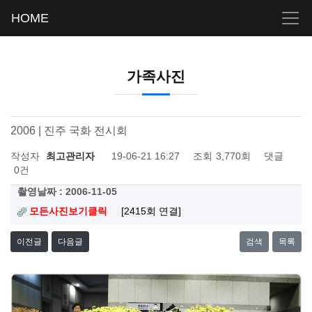
HOME
가족사진
2006 | 진주 국화 전시회
작성자
최고관리자
19-06-21 16:27
조회
3,770회
댓글
0건
촬영날짜 : 2006-11-05
모든사진보기클릭
[2415회 연결]
이전글
다음글
검색
목록