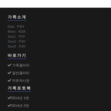
가족소개
Dad : PSH
Mom : KDA
Son1 : PJY
Son2 : PJH
Son3 : PJH
바로가기
가족갤러리
일반갤러리
자유게시판
가족포토북
2014년 1번
2014년 2번