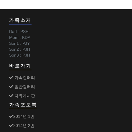
가족소개
Dad : PSH
Mom : KDA
Son1 : PJY
Son2 : PJH
Son3 : PJH
바로가기
가족갤러리
일반갤러리
자유게시판
가족포토북
2014년 1번
2014년 2번