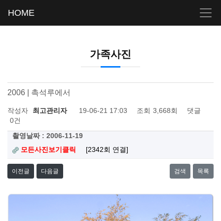
HOME
가족사진
2006 | 촉석루에서
작성자
최고관리자
19-06-21 17:03
조회
3,668회
댓글
0건
촬영날짜 : 2006-11-19
모든사진보기클릭
[2342회 연결]
이전글
다음글
검색
목록